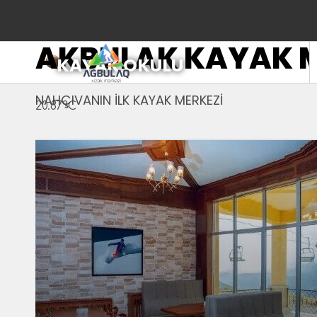
AKBULAK KAYAK M
KAYAK OKULU
NAHÇIVANIN İLK KAYAK MERKEZİ
20.87°C