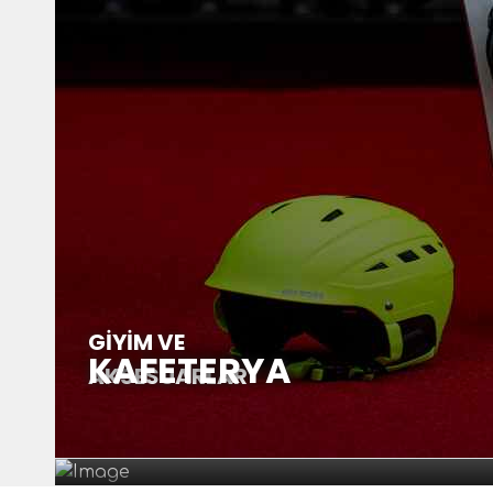
GİYİM VE
KAFETERYA
AKSESUARLAR