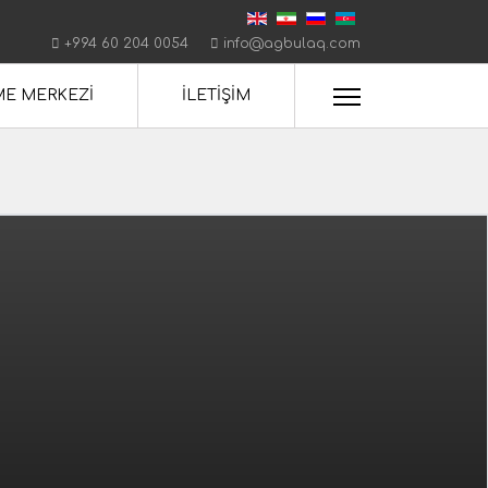
+994 60 204 0054
info@agbulaq.com
ME MERKEZİ
İLETİŞİM